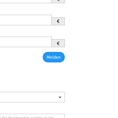
€
€
Melden