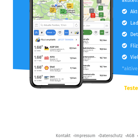
akutel
Akt
Lad
Det
Fli
Vie
*aktiv
Teste
Kontakt
Impressum
Datenschutz
AGB