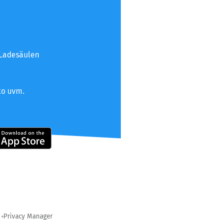
 Ladesäulen
to uvm.
Privacy Manager