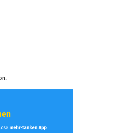
on.
hen
nlose
mehr-tanken App