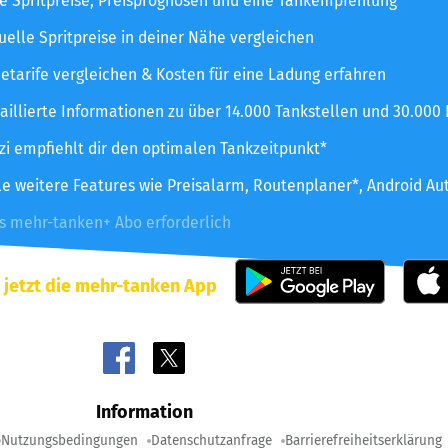
le Spritpreise, Preisprognosen und eine Tankempfehlung
uelle Spritpreise in deiner Nähe vergleichen
etarife vergleichen & Kosten für eine Ladung erfahren
aillierte Informationen zu über 14.000 Tankstellen und 30.000
zzi empfiehlt dir den optimalen Tankzeitpunkt*
le weitere Features wie Preisalarm, Routenplaner*, Android Au
es mehr-tanken+ Abo erforderlich
 jetzt die mehr-tanken App
Information
Nutzungsbedingungen
Datenschutzanfrage
Barrierefreiheitserklärung