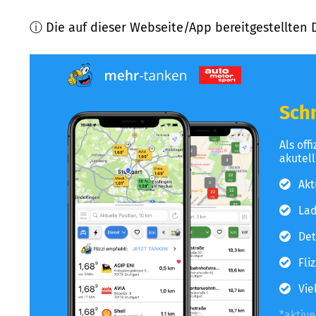
ⓘ Die auf dieser Webseite/App bereitgestellten 
Schn
Als off
akutel
Akt
Lad
Det
Fli
Vie
*aktiv