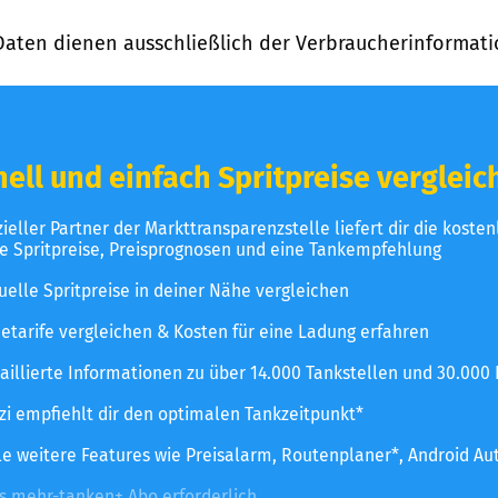
Daten dienen ausschließlich der Verbraucherinformati
ell und einfach Spritpreise vergleic
izieller Partner der Markttransparenzstelle liefert dir die koste
le Spritpreise, Preisprognosen und eine Tankempfehlung
uelle Spritpreise in deiner Nähe vergleichen
etarife vergleichen & Kosten für eine Ladung erfahren
aillierte Informationen zu über 14.000 Tankstellen und 30.000
zzi empfiehlt dir den optimalen Tankzeitpunkt*
le weitere Features wie Preisalarm, Routenplaner*, Android Au
es mehr-tanken+ Abo erforderlich