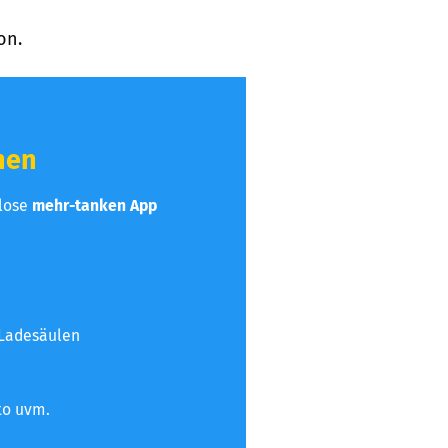
on.
hen
nlose
mehr-tanken App
 Ladesäulen
to uvm.