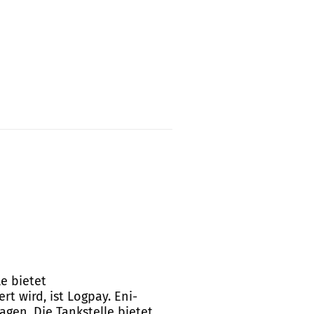
le bietet
t wird, ist Logpay. Eni-
wagen. Die Tankstelle bietet