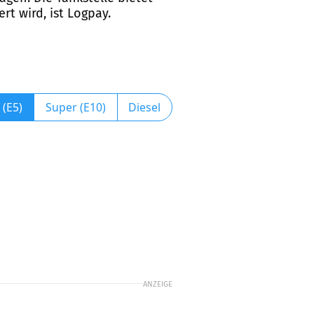
t wird, ist Logpay.
 (E5)
Super (E10)
Diesel
ANZEIGE