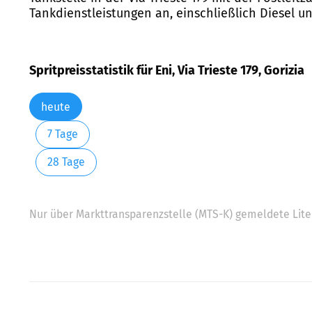
Tankdienstleistungen an, einschließlich Diesel u
Spritpreisstatistik für Eni, Via Trieste 179, Gorizia
heute
7 Tage
28 Tage
Nur über Markttransparenzstelle (MTS-K) gemeldete Liter