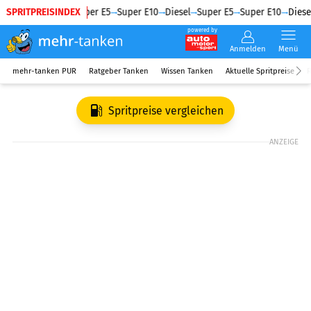
SPRITPREISINDEX
Diesel
Super E5
Super E10
Diesel
Super E5
Super E10
Diesel
powered by
Anmelden
Menü
mehr-tanken PUR
Ratgeber Tanken
Wissen Tanken
Aktuelle Spritpreise
R
Spritpreise vergleichen
ANZEIGE