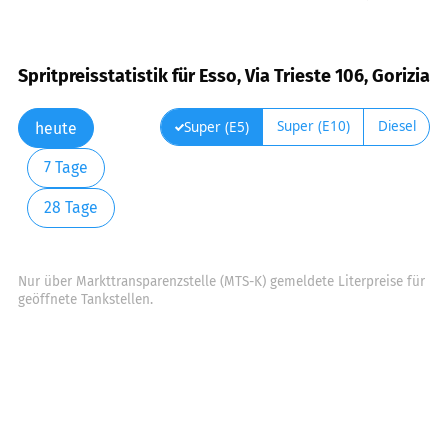
Spritpreisstatistik für Esso, Via Trieste 106, Gorizia
Super (E10)
Diesel
Super (E5)
heute
7 Tage
28 Tage
Nur über Markttransparenzstelle (MTS-K) gemeldete Literpreise für
geöffnete Tankstellen.