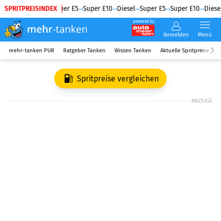
SPRITPREISINDEX
Diesel
Super E5
Super E10
Diesel
Super E5
Super E10
Diesel
powered by
Anmelden
Menü
mehr-tanken PUR
Ratgeber Tanken
Wissen Tanken
Aktuelle Spritpreise
R
Spritpreise vergleichen
ANZEIGE