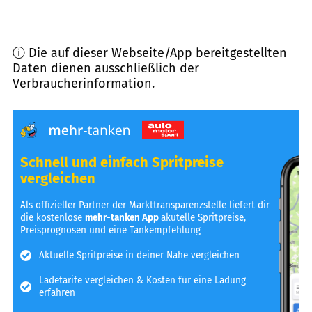
ⓘ Die auf dieser Webseite/App bereitgestellten
Daten dienen ausschließlich der
Verbraucherinformation.
Schnell und einfach Spritpreise
vergleichen
Als offizieller Partner der Markttransparenzstelle liefert dir
die kostenlose
mehr-tanken App
akutelle Spritpreise,
Preisprognosen und eine Tankempfehlung
Aktuelle Spritpreise in deiner Nähe vergleichen
Ladetarife vergleichen & Kosten für eine Ladung
erfahren