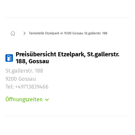
Tankstelle Etzelpark in 9200 Gossau St.gallerstr. 188
Preisübersicht Etzelpark, St.gallerstr.
188, Gossau
St.gallerstr. 188
9200 Gossau
Tel: +49713839466
Öffnungszeiten
Montag:
00:00-24:00
Dienstag:
00:00-24:00
Mittwoch:
00:00-24:00
Donnerstag:
00:00-24:00