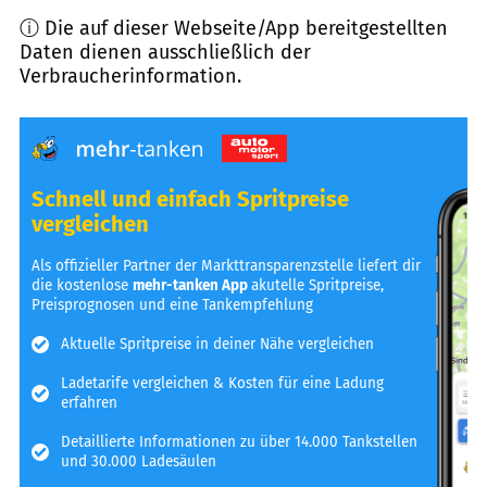
ⓘ Die auf dieser Webseite/App bereitgestellten
Daten dienen ausschließlich der
Verbraucherinformation.
Schnell und einfach Spritpreise
vergleichen
Als offizieller Partner der Markttransparenzstelle liefert dir
die kostenlose
mehr-tanken App
akutelle Spritpreise,
Preisprognosen und eine Tankempfehlung
Aktuelle Spritpreise in deiner Nähe vergleichen
Ladetarife vergleichen & Kosten für eine Ladung
erfahren
Detaillierte Informationen zu über 14.000 Tankstellen
und 30.000 Ladesäulen