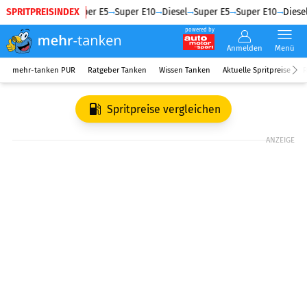
SPRITPREISINDEX
Diesel
Super E5
Super E10
Diesel
Super E5
Super E10
Diesel
powered by
Anmelden
Menü
mehr-tanken PUR
Ratgeber Tanken
Wissen Tanken
Aktuelle Spritpreise
R
Spritpreise vergleichen
ANZEIGE