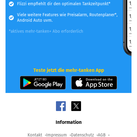
Flizzi empfiehlt dir den optimalen Tankzeitpunkt*
Viele weitere Features wie Preisalarm, Routenplaner*,
Android Auto uvm.
*aktives mehr-tanken+ Abo erforderlich
Teste jetzt die mehr-tanken App
Information
Kontakt
Impressum
Datenschutz
AGB