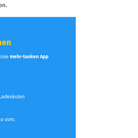
on.
hen
nlose
mehr-tanken App
 Ladesäulen
to uvm.