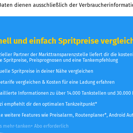
Daten dienen ausschließlich der Verbraucherinformati
ell und einfach Spritpreise vergleic
izieller Partner der Markttransparenzstelle liefert dir die koste
le Spritpreise, Preisprognosen und eine Tankempfehlung
uelle Spritpreise in deiner Nähe vergleichen
etarife vergleichen & Kosten für eine Ladung erfahren
aillierte Informationen zu über 14.000 Tankstellen und 30.000
zzi empfiehlt dir den optimalen Tankzeitpunkt*
le weitere Features wie Preisalarm, Routenplaner*, Android Au
es mehr-tanken+ Abo erforderlich