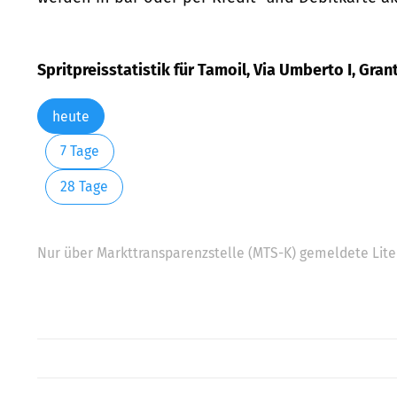
Spritpreisstatistik für Tamoil, Via Umberto I, Gran
heute
7 Tage
28 Tage
Nur über Markttransparenzstelle (MTS-K) gemeldete Liter