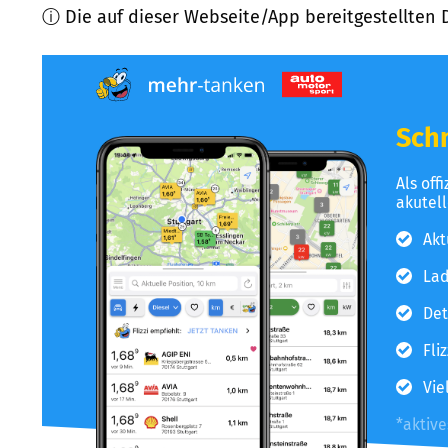
ⓘ Die auf dieser Webseite/App bereitgestellten 
Schn
Als off
akutel
Akt
Lad
Det
Fli
Vie
*aktiv