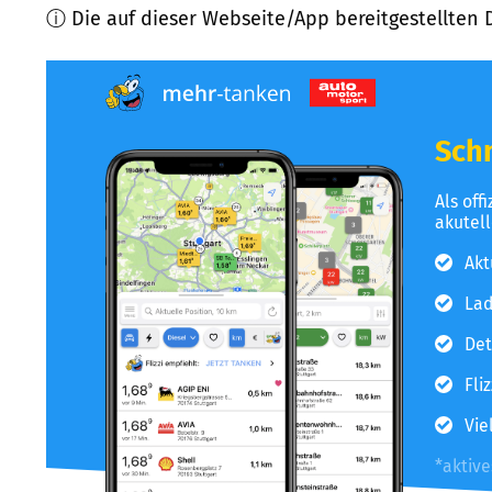
ⓘ Die auf dieser Webseite/App bereitgestellten 
Schn
Als off
akutel
Akt
Lad
Det
Fli
Vie
*aktiv