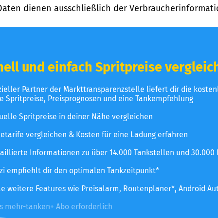
Daten dienen ausschließlich der Verbraucherinformati
ell und einfach Spritpreise vergleic
izieller Partner der Markttransparenzstelle liefert dir die koste
le Spritpreise, Preisprognosen und eine Tankempfehlung
uelle Spritpreise in deiner Nähe vergleichen
etarife vergleichen & Kosten für eine Ladung erfahren
aillierte Informationen zu über 14.000 Tankstellen und 30.000
zzi empfiehlt dir den optimalen Tankzeitpunkt*
le weitere Features wie Preisalarm, Routenplaner*, Android Au
es mehr-tanken+ Abo erforderlich