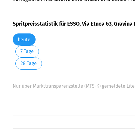
Spritpreisstatistik für ESSO, Via Etnea 63, Gravina
heute
7 Tage
28 Tage
Nur über Markttransparenzstelle (MTS-K) gemeldete Liter