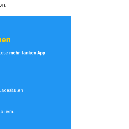
on.
hen
nlose
mehr-tanken App
 Ladesäulen
to uvm.