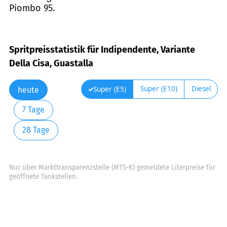
Piombo 95.
Spritpreisstatistik für Indipendente, Variante
Della Cisa, Guastalla
Super (E10)
Diesel
Super (E5)
heute
7 Tage
28 Tage
Nur über Markttransparenzstelle (MTS-K) gemeldete Literpreise für
geöffnete Tankstellen.