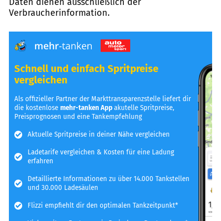
Daten dienen ausschließlich der
Verbraucherinformation.
Schnell und einfach Spritpreise
vergleichen
Als offizieller Partner der Markttransparenzstelle liefert dir
die kostenlose
mehr-tanken App
akutelle Spritpreise,
Preisprognosen und eine Tankempfehlung
Aktuelle Spritpreise in deiner Nähe vergleichen
Ladetarife vergleichen & Kosten für eine Ladung
erfahren
Detaillierte Informationen zu über 14.000 Tankstellen
und 30.000 Ladesäulen
Flizzi empfiehlt dir den optimalen Tankzeitpunkt*