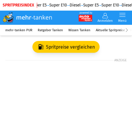
SPRITPREISINDEX
Diesel
Super E5
Super E10
Diesel
Super E5
Super E10
Diesel
powered by
Anmelden
Menü
mehr-tanken PUR
Ratgeber Tanken
Wissen Tanken
Aktuelle Spritpreise
R
Spritpreise vergleichen
ANZEIGE