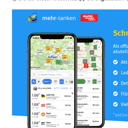
Schn
Als off
akutel
Akt
Lad
Det
Fli
Vie
*aktiv