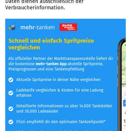
Daten dienen ausschließlich der
Verbraucherinformation.
Schnell und einfach Spritpreise
vergleichen
Als offizieller Partner der Markttransparenzstelle liefert dir
die kostenlose
mehr-tanken App
akutelle Spritpreise,
Preisprognosen und eine Tankempfehlung
Aktuelle Spritpreise in deiner Nähe vergleichen
Ladetarife vergleichen & Kosten für eine Ladung
erfahren
Detaillierte Informationen zu über 14.000 Tankstellen
und 30.000 Ladesäulen
Flizzi empfiehlt dir den optimalen Tankzeitpunkt*