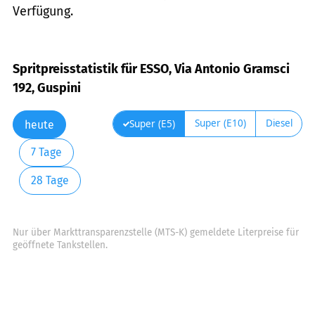
Verfügung.
Spritpreisstatistik für ESSO, Via Antonio Gramsci
192, Guspini
Super (E10)
Diesel
Super (E5)
heute
7 Tage
28 Tage
Nur über Markttransparenzstelle (MTS-K) gemeldete Literpreise für
geöffnete Tankstellen.