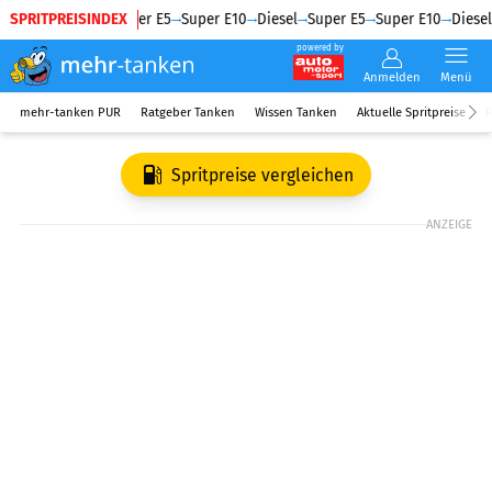
SPRITPREISINDEX
Diesel
Super E5
Super E10
Diesel
Super E5
Super E10
Diesel
powered by
Anmelden
Menü
mehr-tanken PUR
Ratgeber Tanken
Wissen Tanken
Aktuelle Spritpreise
R
Spritpreise vergleichen
ANZEIGE