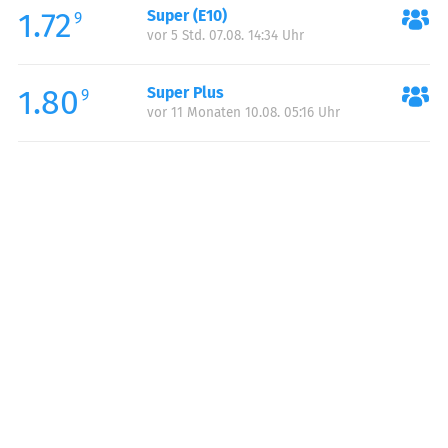
1.72
Super (E10)
Samstag:
06:00-20:00
9
vor 5 Std. 07.08. 14:34 Uhr
Sonntag:
07:00-19:00
1.80
Super Plus
9
vor 11 Monaten 10.08. 05:16 Uhr