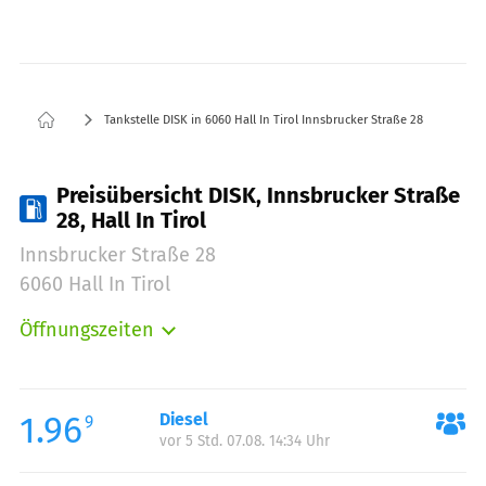
Tankstelle DISK in 6060 Hall In Tirol Innsbrucker Straße 28
Preisübersicht DISK, Innsbrucker Straße
28, Hall In Tirol
Innsbrucker Straße 28
6060 Hall In Tirol
Öffnungszeiten
Montag:
06:00-20:00
Dienstag:
06:00-20:00
Mittwoch:
06:00-20:00
1.96
Diesel
9
vor 5 Std. 07.08. 14:34 Uhr
Donnerstag:
06:00-20:00
Freitag:
06:00-20:00