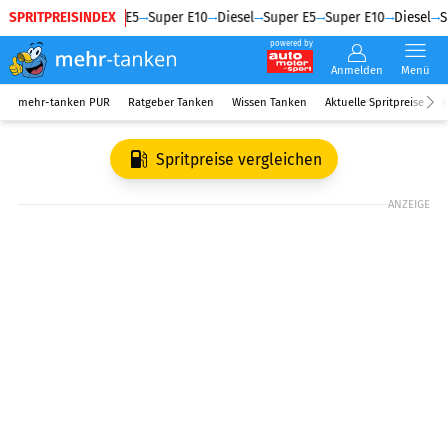
SPRITPREISINDEX
Diesel
Super E5
Super E10
Diesel
Super E5
Super E10
Diesel
Su
powered by
Anmelden
Menü
mehr-tanken PUR
Ratgeber Tanken
Wissen Tanken
Aktuelle Spritpreise
R
Spritpreise vergleichen
ANZEIGE