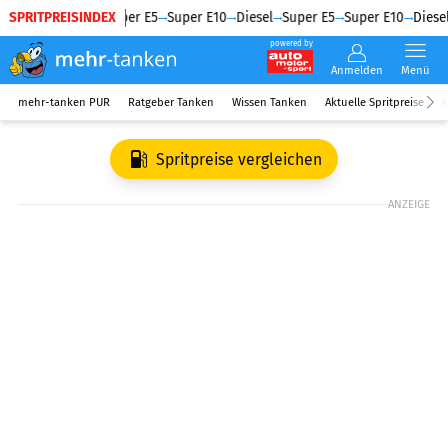
SPRITPREISINDEX
Diesel
Super E5
Super E10
Diesel
Super E5
Super E10
Diesel
powered by
Anmelden
Menü
mehr-tanken PUR
Ratgeber Tanken
Wissen Tanken
Aktuelle Spritpreise
R
Spritpreise vergleichen
ANZEIGE