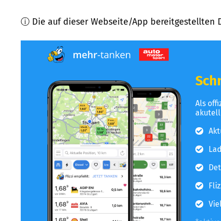
ⓘ Die auf dieser Webseite/App bereitgestellten 
Schn
Als off
akutel
Akt
Lad
Det
Fli
Vie