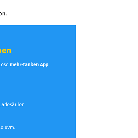
on.
hen
nlose
mehr-tanken App
 Ladesäulen
to uvm.