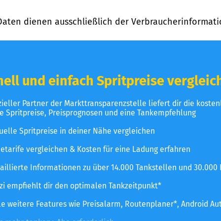
Daten dienen ausschließlich der Verbraucherinformati
ell und einfach Spritpreise vergleic
izieller Partner der Markttransparenzstelle liefert dir die koste
le Spritpreise, Preisprognosen und eine Tankempfehlung
uelle Spritpreise in deiner Nähe vergleichen
etarife vergleichen & Kosten für eine Ladung erfahren
aillierte Informationen zu über 14.000 Tankstellen und 30.000
zzi empfiehlt dir den optimalen Tankzeitpunkt*
le weitere Features wie Preisalarm, Routenplaner*, Android Au