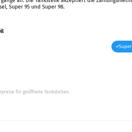
rgänge an. Die Tankstelle akzeptiert die Zahlungsmeth
sel, Super 95 und Super 98.
il
Super
preise für geöffnete Tankstellen.