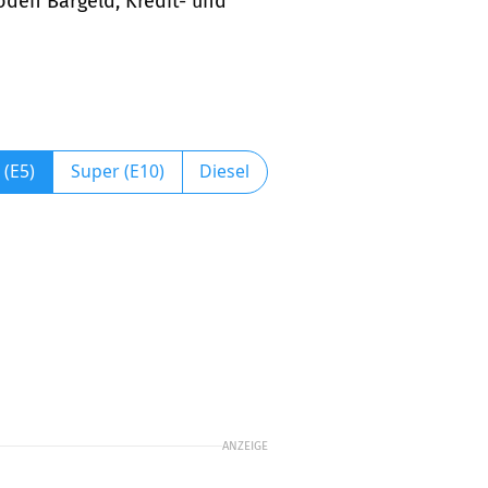
oden Bargeld, Kredit- und
 (E5)
Super (E10)
Diesel
ANZEIGE