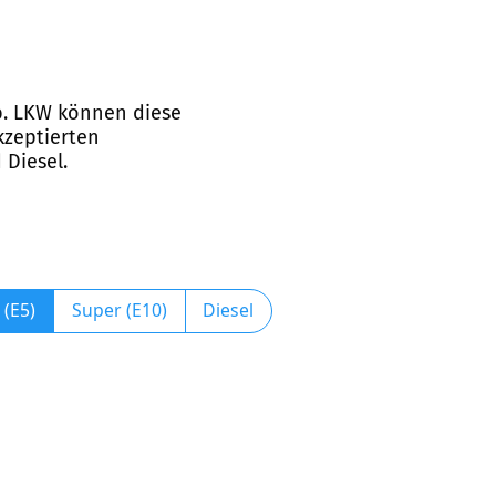
ab. LKW können diese
kzeptierten
 Diesel.
 (E5)
Super (E10)
Diesel