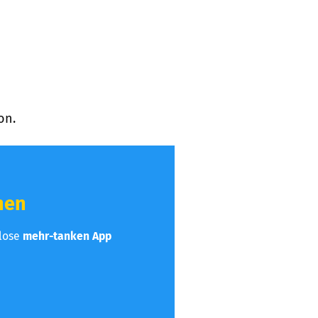
on.
hen
nlose
mehr-tanken App