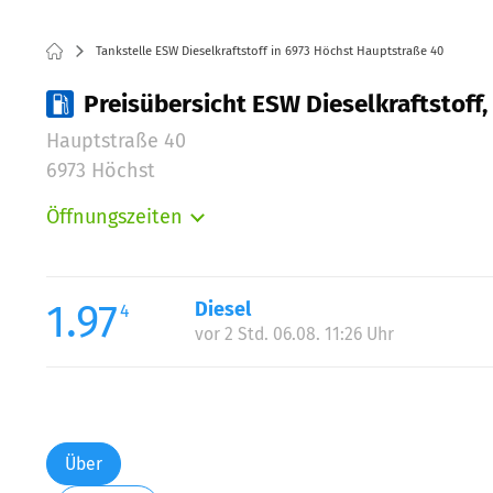
Tankstelle ESW Dieselkraftstoff in 6973 Höchst Hauptstraße 40
Preisübersicht ESW Dieselkraftstoff
Hauptstraße 40
6973 Höchst
Öffnungszeiten
Montag:
Dienstag:
Mittwoch:
1.97
Diesel
4
Donnerstag:
vor 2 Std. 06.08. 11:26 Uhr
Freitag:
Samstag:
Sonntag:
Über