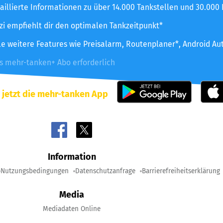
aillierte Informationen zu über 14.000 Tankstellen und 30.000
zzi empfiehlt dir den optimalen Tankzeitpunkt*
le weitere Features wie Preisalarm, Routenplaner*, Android Au
es mehr-tanken+ Abo erforderlich
 jetzt die mehr-tanken App
Information
Nutzungsbedingungen
Datenschutzanfrage
Barrierefreiheitserklärung
Media
Mediadaten Online