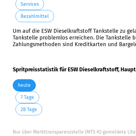
Services
Bezahlmittel
Um auf die ESW Dieselkraftstoff Tankstelle zu g
Tankstelle problemlos erreichen. Die Tankstelle b
Zahlungsmethoden sind Kreditkarten und Bargeld. 
Spritpreisstatistik für ESW Dieselkraftstoff, Haup
heute
7 Tage
28 Tage
Nur über Markttransparenzstelle (MTS-K) gemeldete Liter