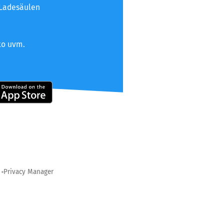
 Ladesäulen
to uvm.
Privacy Manager