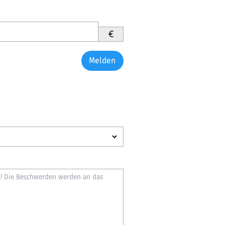
€
Melden