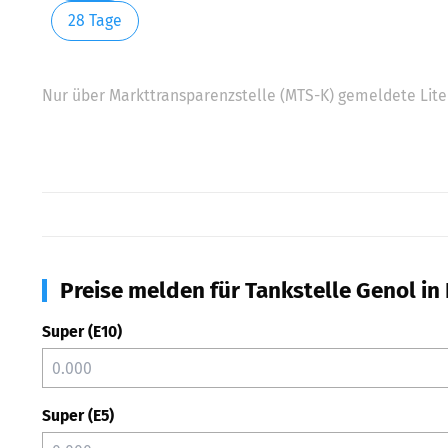
28 Tage
Nur über Markttransparenzstelle (MTS-K) gemeldete Liter
Preise melden für Tankstelle Genol in
Super (E10)
Super (E5)