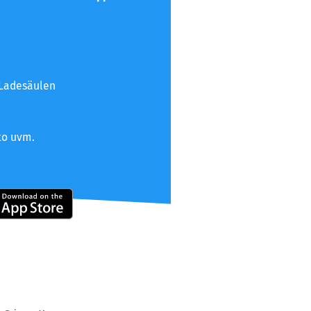
 Ladesäulen
to uvm.