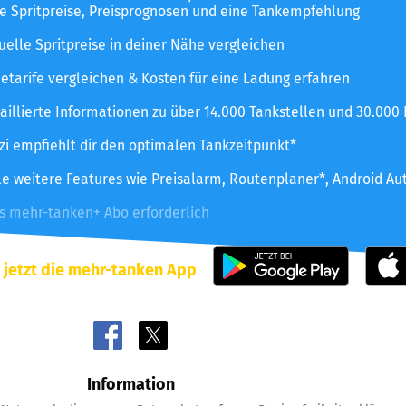
le Spritpreise, Preisprognosen und eine Tankempfehlung
uelle Spritpreise in deiner Nähe vergleichen
etarife vergleichen & Kosten für eine Ladung erfahren
aillierte Informationen zu über 14.000 Tankstellen und 30.000
zzi empfiehlt dir den optimalen Tankzeitpunkt*
le weitere Features wie Preisalarm, Routenplaner*, Android Au
es mehr-tanken+ Abo erforderlich
 jetzt die mehr-tanken App
Information