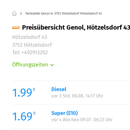
Tankstelle Genol in 3753 Hötzelsdorf Hötzelsdorf 43
Preisübersicht Genol, Hötzelsdorf 43
Hötzelsdorf 43
3753 Hötzelsdorf
Tel: +492913202
Öffnungszeiten
Montag:
Dienstag:
Mittwoch:
1.99
Diesel
9
Donnerstag:
vor 3 Std. 06.08. 14:17 Uhr
Freitag:
Samstag:
1.69
Super (E10)
9
Sonntag:
vor 4 Wochen 09.07. 06:23 Uhr