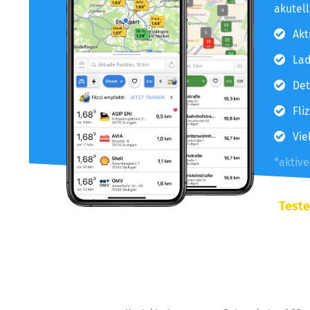
akutel
Akt
Lad
Det
Fli
Vie
*aktiv
Teste