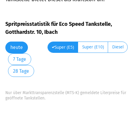
Spritpreisstatistik für Eco Speed Tankstelle,
Gotthardstr. 10, Ibach
Super (E10)
Diesel
Super (E5)
heute
7 Tage
28 Tage
Nur über Markttransparenzstelle (MTS-K) gemeldete Literpreise für
geöffnete Tankstellen.