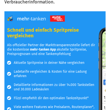
Verbraucherinformation.
Schnell und einfach Spritpreise
vergleichen
Als offizieller Partner der Markttransparenzstelle liefert dir
die kostenlose
mehr-tanken App
akutelle Spritpreise,
Preisprognosen und eine Tankempfehlung
Aktuelle Spritpreise in deiner Nähe vergleichen
Ladetarife vergleichen & Kosten für eine Ladung
erfahren
Detaillierte Informationen zu über 14.000 Tankstellen
und 30.000 Ladesäulen
Flizzi empfiehlt dir den optimalen Tankzeitpunkt*
Viele weitere Features wie Preisalarm, Routenplaner*,