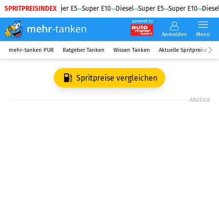
SPRITPREISINDEX
Diesel
Super E5
Super E10
Diesel
Super E5
Super E10
Diesel
powered by
Anmelden
Menü
mehr-tanken PUR
Ratgeber Tanken
Wissen Tanken
Aktuelle Spritpreise
R
Spritpreise vergleichen
ANZEIGE