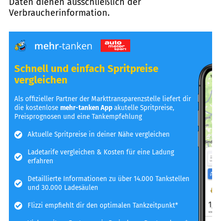
Daten dienen ausschließlich der
Verbraucherinformation.
Schnell und einfach Spritpreise
vergleichen
Als offizieller Partner der Markttransparenzstelle liefert dir
die kostenlose
mehr-tanken App
akutelle Spritpreise,
Preisprognosen und eine Tankempfehlung
Aktuelle Spritpreise in deiner Nähe vergleichen
Ladetarife vergleichen & Kosten für eine Ladung
erfahren
Detaillierte Informationen zu über 14.000 Tankstellen
und 30.000 Ladesäulen
Flizzi empfiehlt dir den optimalen Tankzeitpunkt*