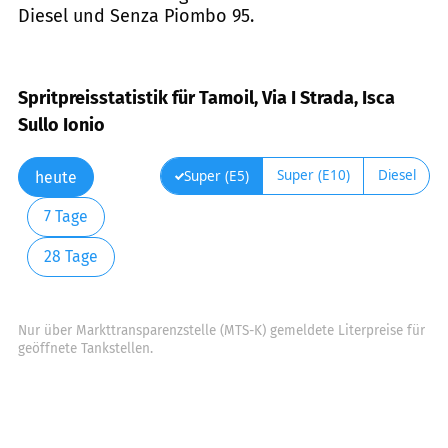
Diesel und Senza Piombo 95.
Spritpreisstatistik für Tamoil, Via I Strada, Isca
Sullo Ionio
Super (E10)
Diesel
Super (E5)
heute
7 Tage
28 Tage
Nur über Markttransparenzstelle (MTS-K) gemeldete Literpreise für
geöffnete Tankstellen.