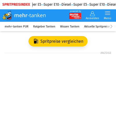
SPRITPREISINDEX
Diesel
Super E5
Super E10
Diesel
Super E5
Super E10
Diesel
powered by
Anmelden
Menü
mehr-tanken PUR
Ratgeber Tanken
Wissen Tanken
Aktuelle Spritpreise
R
Spritpreise vergleichen
ANZEIGE