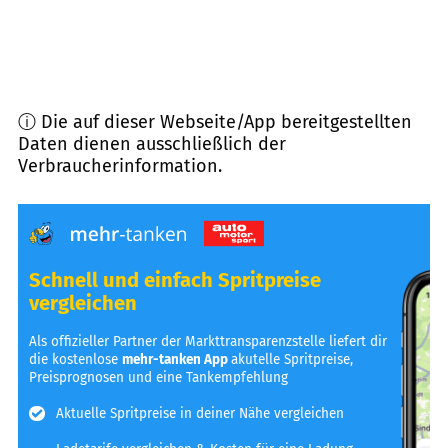
ⓘ Die auf dieser Webseite/App bereitgestellten
Daten dienen ausschließlich der
Verbraucherinformation.
Schnell und einfach Spritpreise
vergleichen
Als offizieller Partner der Markttransparenzstelle liefert dir
die kostenlose
mehr-tanken App
akutelle Spritpreise,
Preisprognosen und eine Tankempfehlung
Aktuelle Spritpreise in deiner Nähe vergleichen