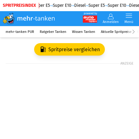
SPRITPREISINDEX
Diesel
Super E5
Super E10
Diesel
Super E5
Super E10
Diesel
powered by
Anmelden
Menü
mehr-tanken PUR
Ratgeber Tanken
Wissen Tanken
Aktuelle Spritpreise
R
Spritpreise vergleichen
ANZEIGE