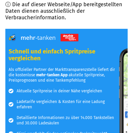
ⓘ Die auf dieser Webseite/App bereitgestellten
Daten dienen ausschließlich der
Verbraucherinformation.
Schnell und einfach Spritpreise
vergleichen
Als offizieller Partner der Markttransparenzstelle liefert dir
die kostenlose
mehr-tanken App
akutelle Spritpreise,
Preisprognosen und eine Tankempfehlung
Aktuelle Spritpreise in deiner Nähe vergleichen
Ladetarife vergleichen & Kosten für eine Ladung
erfahren
Detaillierte Informationen zu über 14.000 Tankstellen
und 30.000 Ladesäulen