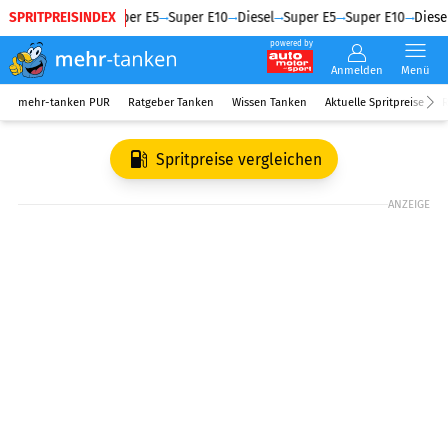
SPRITPREISINDEX
Diesel
Super E5
Super E10
Diesel
Super E5
Super E10
Diesel
powered by
Anmelden
Menü
mehr-tanken PUR
Ratgeber Tanken
Wissen Tanken
Aktuelle Spritpreise
R
Spritpreise vergleichen
ANZEIGE