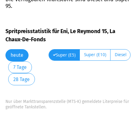
95.
Spritpreisstatistik für Eni, Le Reymond 15, La
Chaux-De-Fonds
Super (E10)
Diesel
Super (E5)
heute
7 Tage
28 Tage
Nur über Markttransparenzstelle (MTS-K) gemeldete Literpreise für
geöffnete Tankstellen.