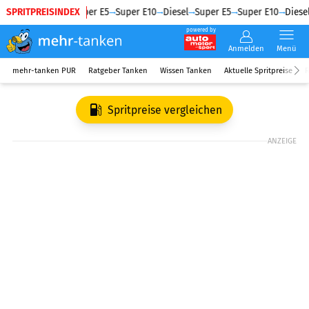
SPRITPREISINDEX
Diesel
Super E5
Super E10
Diesel
Super E5
Super E10
Diesel
powered by
Anmelden
Menü
mehr-tanken PUR
Ratgeber Tanken
Wissen Tanken
Aktuelle Spritpreise
R
Spritpreise vergleichen
ANZEIGE