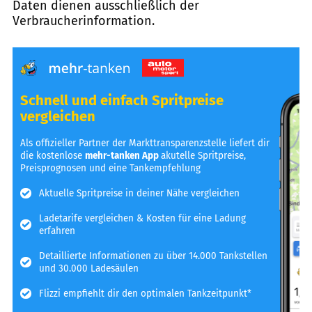
Daten dienen ausschließlich der
Verbraucherinformation.
Schnell und einfach Spritpreise
vergleichen
Als offizieller Partner der Markttransparenzstelle liefert dir
die kostenlose
mehr-tanken App
akutelle Spritpreise,
Preisprognosen und eine Tankempfehlung
Aktuelle Spritpreise in deiner Nähe vergleichen
Ladetarife vergleichen & Kosten für eine Ladung
erfahren
Detaillierte Informationen zu über 14.000 Tankstellen
und 30.000 Ladesäulen
Flizzi empfiehlt dir den optimalen Tankzeitpunkt*