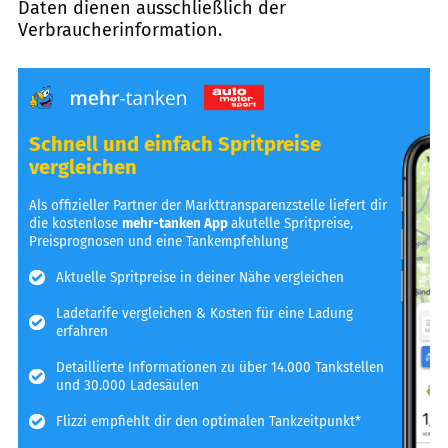
Daten dienen ausschließlich der
Verbraucherinformation.
Schnell und einfach Spritpreise
vergleichen
Als offizieller Partner der Markttransparenzstelle liefert dir
die kostenlose
mehr-tanken App
akutelle Spritpreise,
Preisprognosen und eine Tankempfehlung
Aktuelle Spritpreise in deiner Nähe vergleichen
Ladetarife vergleichen & Kosten für eine Ladung
erfahren
Detaillierte Informationen zu über 14.000 Tankstellen
und 30.000 Ladesäulen
Flizzi empfiehlt dir den optimalen Tankzeitpunkt*