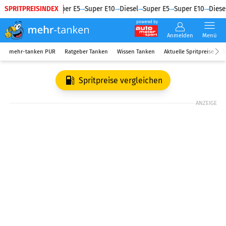
SPRITPREISINDEX
Diesel
Super E5
Super E10
Diesel
Super E5
Super E10
Diesel
powered by
Anmelden
Menü
mehr-tanken PUR
Ratgeber Tanken
Wissen Tanken
Aktuelle Spritpreise
R
Spritpreise vergleichen
ANZEIGE