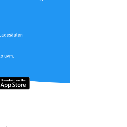
 Ladesäulen
to uvm.