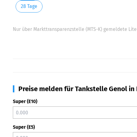
28 Tage
Nur über Markttransparenzstelle (MTS-K) gemeldete Liter
Preise melden für Tankstelle Genol in
Super (E10)
Super (E5)