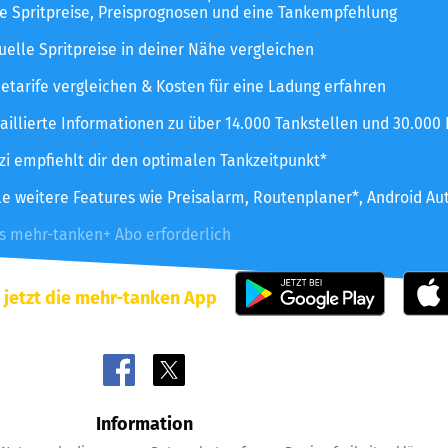
le Spritpreise, Preisprognosen und eine Tankempfehlung
uelle Spritpreise in deiner Nähe vergleichen
etarife vergleichen & Kosten für eine Ladung erfahren
aillierte Informationen zu über 14.000 Tankstellen und 30.000
zzi empfiehlt dir den optimalen Tankzeitpunkt*
le weitere Features wie Preisalarm, Routenplaner*, Android Au
es mehr-tanken+ Abo erforderlich
 jetzt die mehr-tanken App
Information