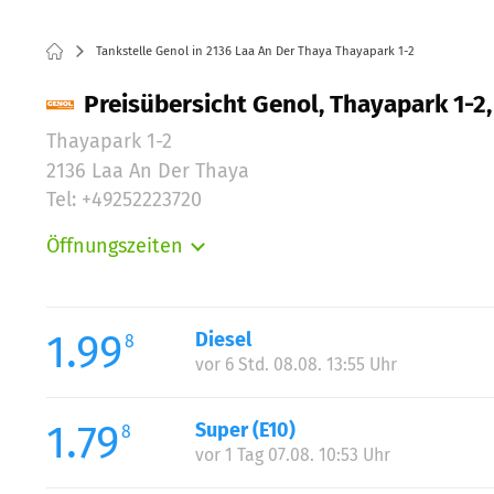
Tankstelle Genol in 2136 Laa An Der Thaya Thayapark 1-2
Preisübersicht Genol, Thayapark 1-2
Thayapark 1-2
2136 Laa An Der Thaya
Tel: +49252223720
Öffnungszeiten
Montag:
Dienstag:
Mittwoch:
1.99
Diesel
8
Donnerstag:
vor 6 Std. 08.08. 13:55 Uhr
Freitag:
Samstag:
1.79
Super (E10)
8
Sonntag:
vor 1 Tag 07.08. 10:53 Uhr