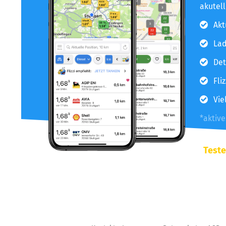
akutel
Akt
Lad
Det
Fli
Vie
*aktiv
Teste