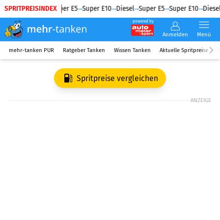
SPRITPREISINDEX
Diesel
Super E5
Super E10
Diesel
Super E5
Super E10
Diesel
powered by
Anmelden
Menü
mehr-tanken PUR
Ratgeber Tanken
Wissen Tanken
Aktuelle Spritpreise
R
Spritpreise vergleichen
ANZEIGE