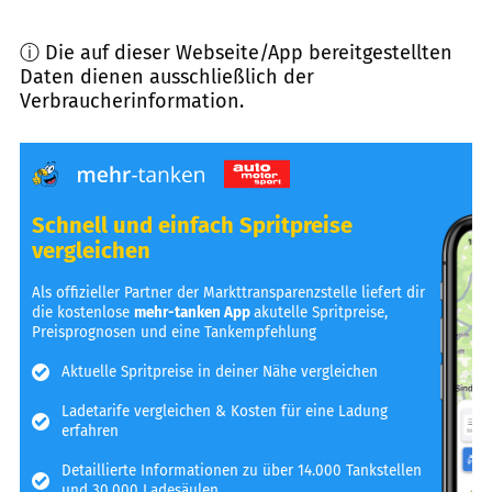
ⓘ Die auf dieser Webseite/App bereitgestellten
Daten dienen ausschließlich der
Verbraucherinformation.
Schnell und einfach Spritpreise
vergleichen
Als offizieller Partner der Markttransparenzstelle liefert dir
die kostenlose
mehr-tanken App
akutelle Spritpreise,
Preisprognosen und eine Tankempfehlung
Aktuelle Spritpreise in deiner Nähe vergleichen
Ladetarife vergleichen & Kosten für eine Ladung
erfahren
Detaillierte Informationen zu über 14.000 Tankstellen
und 30.000 Ladesäulen