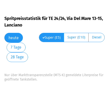
Spritpreisstatistik für TE 24/24, Via Del Mare 13-15,
Lanciano
Super (E10)
Diesel
Super (E5)
heute
7 Tage
28 Tage
Nur über Markttransparenzstelle (MTS-K) gemeldete Literpreise für
geöffnete Tankstellen.