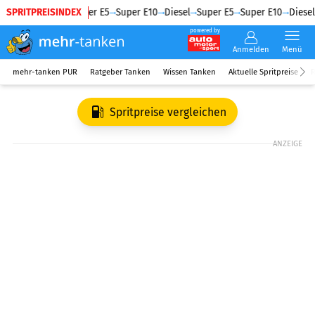
SPRITPREISINDEX
Diesel
Super E5
Super E10
Diesel
Super E5
Super E10
Diesel
powered by
Anmelden
Menü
mehr-tanken PUR
Ratgeber Tanken
Wissen Tanken
Aktuelle Spritpreise
R
Spritpreise vergleichen
ANZEIGE