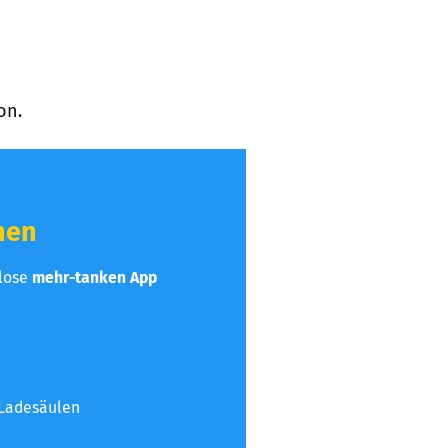
on.
hen
nlose
mehr-tanken App
 Ladesäulen