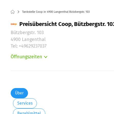
Tankstelle Coop in 4900 Langenthal Bützbergstr. 103
Preisübersicht Coop, Bützbergstr. 10
Bützbergstr. 103
4900 Langenthal
Tel: +49629237037
Öffnungszeiten
Montag:
Dienstag:
Mittwoch:
Donnerstag:
Freitag:
Über
Samstag:
Services
Sonntag:
Bezahlmittel