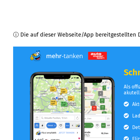
ⓘ Die auf dieser Webseite/App bereitgestellten 
Schn
Als off
akutel
Akt
Lad
Det
Fli