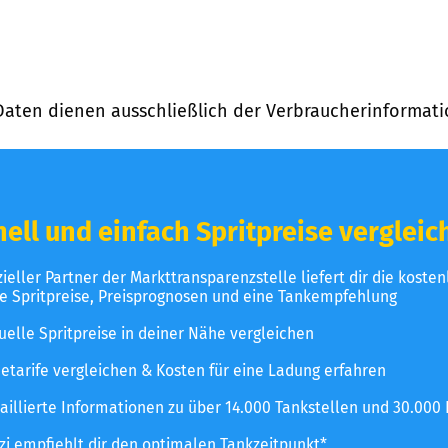
Daten dienen ausschließlich der Verbraucherinformati
ell und einfach Spritpreise vergleic
izieller Partner der Markttransparenzstelle liefert dir die koste
le Spritpreise, Preisprognosen und eine Tankempfehlung
uelle Spritpreise in deiner Nähe vergleichen
etarife vergleichen & Kosten für eine Ladung erfahren
aillierte Informationen zu über 14.000 Tankstellen und 30.000
zzi empfiehlt dir den optimalen Tankzeitpunkt*