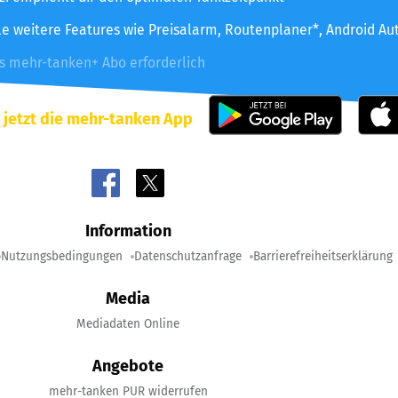
le weitere Features wie Preisalarm, Routenplaner*, Android Au
es mehr-tanken+ Abo erforderlich
 jetzt die mehr-tanken App
Information
Nutzungsbedingungen
Datenschutzanfrage
Barrierefreiheitserklärung
Media
Mediadaten Online
Angebote
mehr-tanken PUR widerrufen