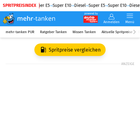
SPRITPREISINDEX
Diesel
Super E5
Super E10
Diesel
Super E5
Super E10
Diesel
powered by
Anmelden
Menü
mehr-tanken PUR
Ratgeber Tanken
Wissen Tanken
Aktuelle Spritpreise
R
Spritpreise vergleichen
ANZEIGE