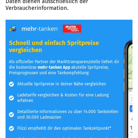
Daten dienen ausschließlich der
Verbraucherinformation.
Schnell und einfach Spritpreise
vergleichen
Als offizieller Partner der Markttransparenzstelle liefert dir
die kostenlose
mehr-tanken App
akutelle Spritpreise,
Preisprognosen und eine Tankempfehlung
Aktuelle Spritpreise in deiner Nähe vergleichen
Ladetarife vergleichen & Kosten für eine Ladung
erfahren
Detaillierte Informationen zu über 14.000 Tankstellen
und 30.000 Ladesäulen
Flizzi empfiehlt dir den optimalen Tankzeitpunkt*