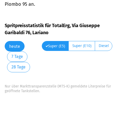
Piombo 95 an.
Spritpreisstatistik für TotalErg, Via Giuseppe
Garibaldi 76, Lariano
Super (E10)
Diesel
Super (E5)
heute
7 Tage
28 Tage
Nur über Markttransparenzstelle (MTS-K) gemeldete Literpreise für
geöffnete Tankstellen.