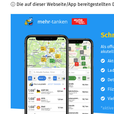
ⓘ Die auf dieser Webseite/App bereitgestellten 
Schn
Als off
akutel
Akt
Lad
Det
Fli
Vie
*aktiv