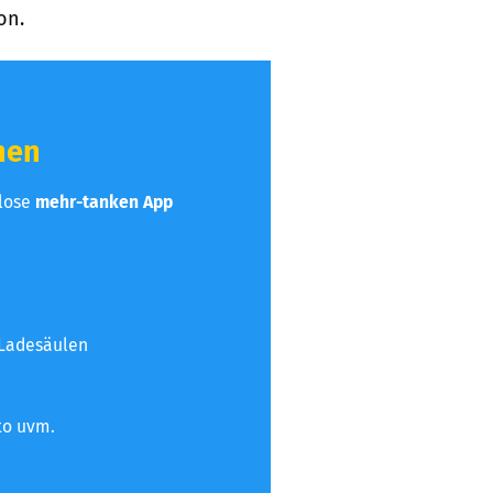
on.
hen
nlose
mehr-tanken App
 Ladesäulen
to uvm.