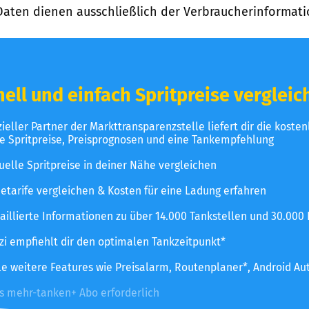
Daten dienen ausschließlich der Verbraucherinformati
ell und einfach Spritpreise vergleic
izieller Partner der Markttransparenzstelle liefert dir die koste
le Spritpreise, Preisprognosen und eine Tankempfehlung
uelle Spritpreise in deiner Nähe vergleichen
etarife vergleichen & Kosten für eine Ladung erfahren
aillierte Informationen zu über 14.000 Tankstellen und 30.000
zzi empfiehlt dir den optimalen Tankzeitpunkt*
le weitere Features wie Preisalarm, Routenplaner*, Android Au
es mehr-tanken+ Abo erforderlich