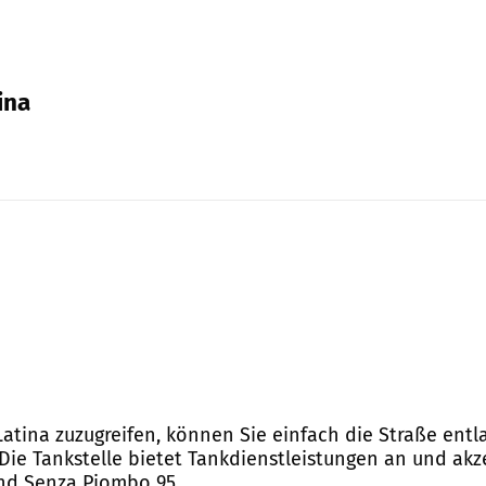
ina
n Latina zuzugreifen, können Sie einfach die Straße en
 Die Tankstelle bietet Tankdienstleistungen an und ak
und Senza Piombo 95.