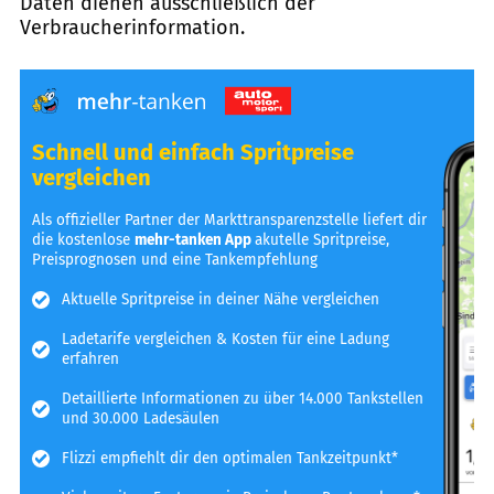
Daten dienen ausschließlich der
Verbraucherinformation.
Schnell und einfach Spritpreise
vergleichen
Als offizieller Partner der Markttransparenzstelle liefert dir
die kostenlose
mehr-tanken App
akutelle Spritpreise,
Preisprognosen und eine Tankempfehlung
Aktuelle Spritpreise in deiner Nähe vergleichen
Ladetarife vergleichen & Kosten für eine Ladung
erfahren
Detaillierte Informationen zu über 14.000 Tankstellen
und 30.000 Ladesäulen
Flizzi empfiehlt dir den optimalen Tankzeitpunkt*