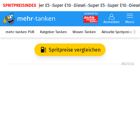
SPRITPREISINDEX
Diesel
Super E5
Super E10
Diesel
Super E5
Super E10
Diesel
powered by
Anmelden
Menü
mehr-tanken PUR
Ratgeber Tanken
Wissen Tanken
Aktuelle Spritpreise
R
Spritpreise vergleichen
ANZEIGE