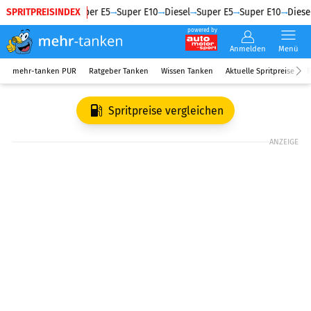
SPRITPREISINDEX
Diesel
Super E5
Super E10
Diesel
Super E5
Super E10
Diesel
powered by
Anmelden
Menü
mehr-tanken PUR
Ratgeber Tanken
Wissen Tanken
Aktuelle Spritpreise
R
Spritpreise vergleichen
ANZEIGE