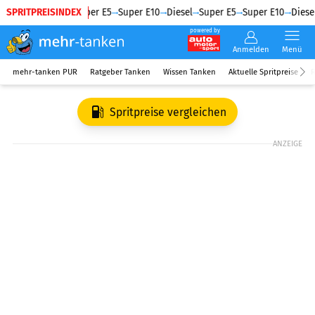
SPRITPREISINDEX
Diesel
Super E5
Super E10
Diesel
Super E5
Super E10
Diesel
powered by
Anmelden
Menü
mehr-tanken PUR
Ratgeber Tanken
Wissen Tanken
Aktuelle Spritpreise
R
Spritpreise vergleichen
ANZEIGE