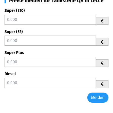
Preise melden für Tankstelle Q8 in Lecce
Super (E10)
€
Super (E5)
€
Super Plus
€
Diesel
€
Melden