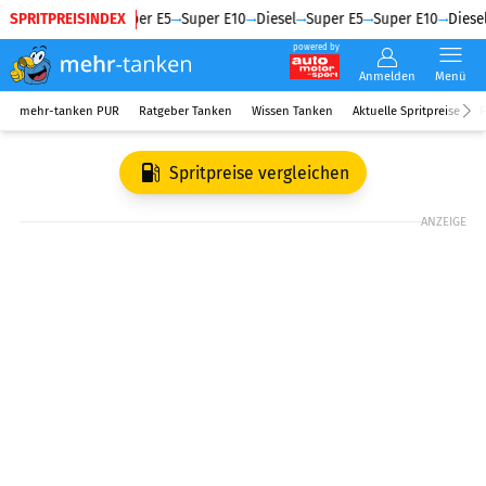
SPRITPREISINDEX
Diesel
Super E5
Super E10
Diesel
Super E5
Super E10
Diesel
powered by
Anmelden
Menü
mehr-tanken PUR
Ratgeber Tanken
Wissen Tanken
Aktuelle Spritpreise
R
Spritpreise vergleichen
ANZEIGE