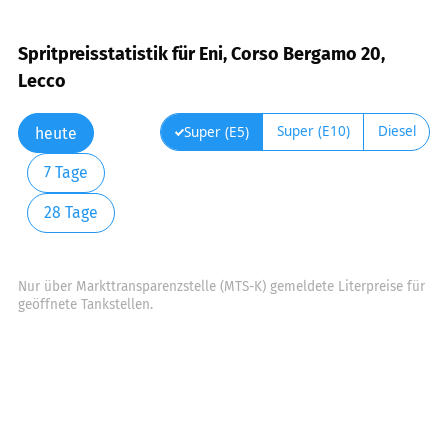
Spritpreisstatistik für Eni, Corso Bergamo 20,
Lecco
Super (E10)
Diesel
Super (E5)
heute
7 Tage
28 Tage
Nur über Markttransparenzstelle (MTS-K) gemeldete Literpreise für
geöffnete Tankstellen.