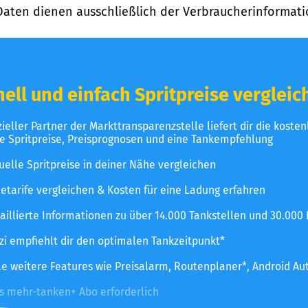
Daten dienen ausschließlich der Verbraucherinformati
ell und einfach Spritpreise vergleic
izieller Partner der Markttransparenzstelle liefert dir die koste
le Spritpreise, Preisprognosen und eine Tankempfehlung
uelle Spritpreise in deiner Nähe vergleichen
etarife vergleichen & Kosten für eine Ladung erfahren
aillierte Informationen zu über 14.000 Tankstellen und 30.000
zzi empfiehlt dir den optimalen Tankzeitpunkt*
le weitere Features wie Preisalarm, Routenplaner*, Android Au
es mehr-tanken+ Abo erforderlich