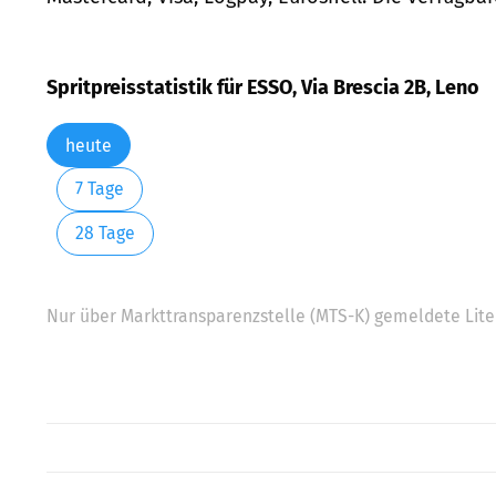
Spritpreisstatistik für ESSO, Via Brescia 2B, Leno
heute
7 Tage
28 Tage
Nur über Markttransparenzstelle (MTS-K) gemeldete Liter