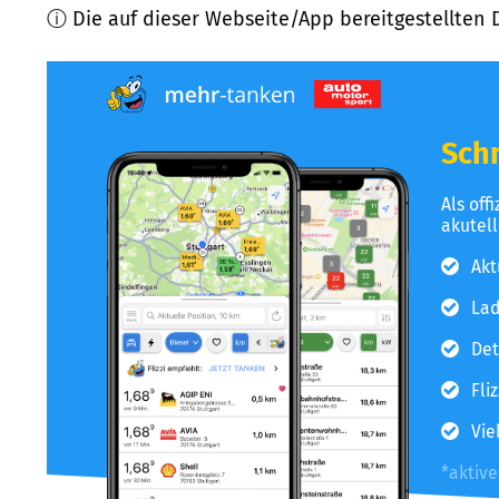
ⓘ Die auf dieser Webseite/App bereitgestellten 
Schn
Als off
akutel
Akt
Lad
Det
Fli
Vie
*aktiv