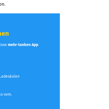
on.
hen
nlose
mehr-tanken App
 Ladesäulen
to uvm.