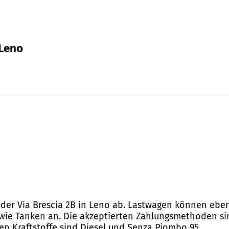
 Leno
 der Via Brescia 2B in Leno ab. Lastwagen können ebenf
n wie Tanken an. Die akzeptierten Zahlungsmethoden si
ren Kraftstoffe sind Diesel und Senza Piombo 95.