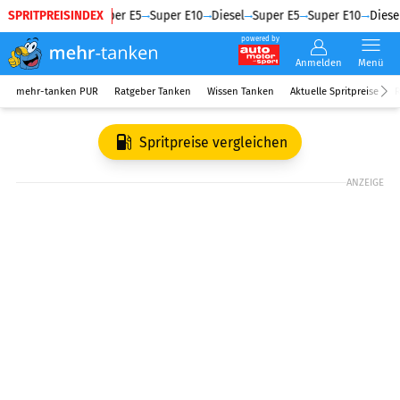
SPRITPREISINDEX
Diesel
Super E5
Super E10
Diesel
Super E5
Super E10
Diesel
powered by
Anmelden
Menü
mehr-tanken PUR
Ratgeber Tanken
Wissen Tanken
Aktuelle Spritpreise
R
Spritpreise vergleichen
ANZEIGE