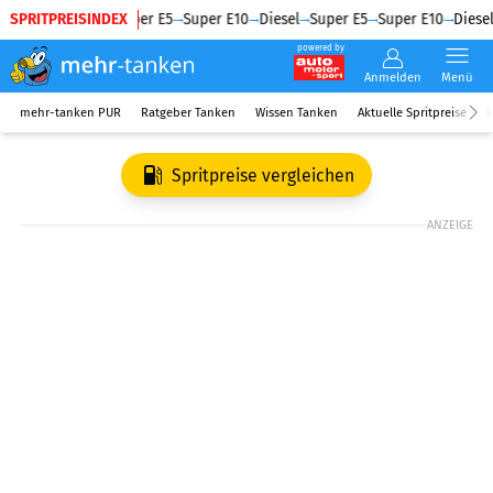
SPRITPREISINDEX
Diesel
Super E5
Super E10
Diesel
Super E5
Super E10
Diesel
powered by
Anmelden
Menü
mehr-tanken PUR
Ratgeber Tanken
Wissen Tanken
Aktuelle Spritpreise
R
Spritpreise vergleichen
ANZEIGE