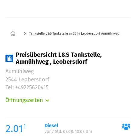
Tankstelle L&S Tankstelle in 2544 Leobersdorf Aumühlweg
Preisübersicht L&S Tankstelle,
Aumühlweg , Leobersdorf
Aumühlweg
2544 Leobersdorf
Tel: +49225620415
Öffnungszeiten
Montag:
06:00-22:00
Dienstag:
06:00-22:00
Mittwoch:
06:00-22:00
2.01
Diesel
1
vor 7 Std. 07.08. 10:07 Uhr
Donnerstag:
06:00-22:00