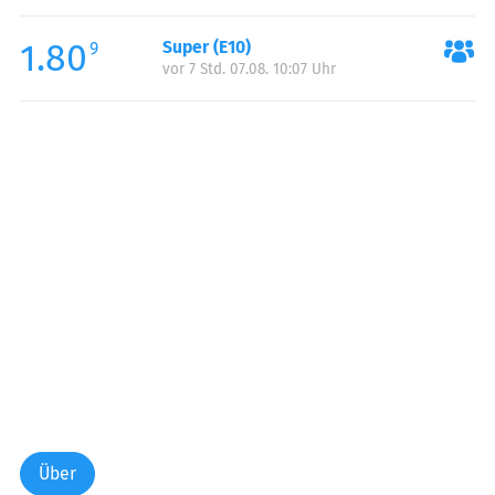
Freitag:
06:00-22:00
1.80
Super (E10)
Samstag:
06:00-22:00
9
vor 7 Std. 07.08. 10:07 Uhr
Sonntag:
06:00-22:00
Über