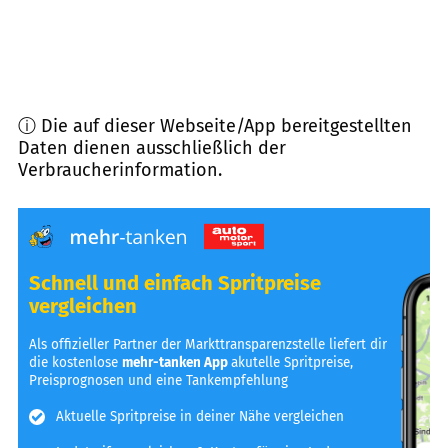
ⓘ Die auf dieser Webseite/App bereitgestellten
Daten dienen ausschließlich der
Verbraucherinformation.
Schnell und einfach Spritpreise
vergleichen
Als offizieller Partner der Markttransparenzstelle liefert dir
die kostenlose
mehr-tanken App
akutelle Spritpreise,
Preisprognosen und eine Tankempfehlung
Aktuelle Spritpreise in deiner Nähe vergleichen