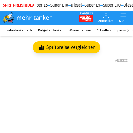
SPRITPREISINDEX
Diesel
Super E5
Super E10
Diesel
Super E5
Super E10
Diesel
powered by
Anmelden
Menü
mehr-tanken PUR
Ratgeber Tanken
Wissen Tanken
Aktuelle Spritpreise
R
Spritpreise vergleichen
ANZEIGE