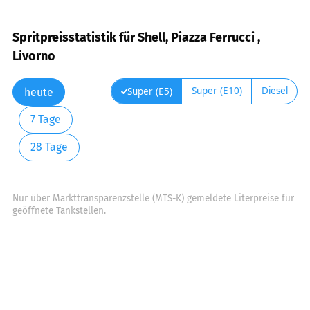
Spritpreisstatistik für Shell, Piazza Ferrucci ,
Livorno
Super (E10)
Diesel
Super (E5)
heute
7 Tage
28 Tage
Nur über Markttransparenzstelle (MTS-K) gemeldete Literpreise für
geöffnete Tankstellen.