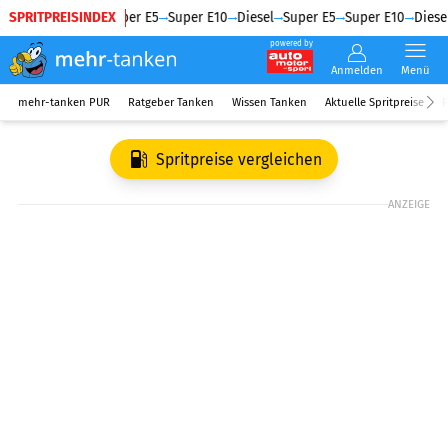
SPRITPREISINDEX
Diesel
Super E5
Super E10
Diesel
Super E5
Super E10
Diesel
powered by
Anmelden
Menü
mehr-tanken PUR
Ratgeber Tanken
Wissen Tanken
Aktuelle Spritpreise
R
Spritpreise vergleichen
ANZEIGE