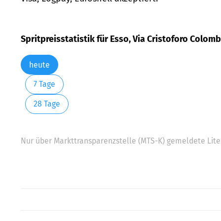
Spritpreisstatistik für Esso, Via Cristoforo Colomb
heute
7 Tage
28 Tage
Nur über Markttransparenzstelle (MTS-K) gemeldete Liter