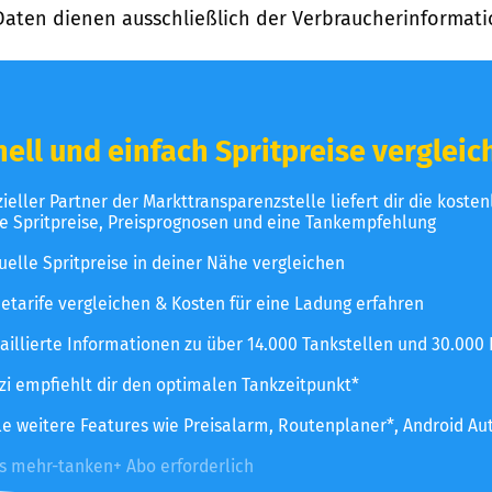
Daten dienen ausschließlich der Verbraucherinformati
ell und einfach Spritpreise vergleic
izieller Partner der Markttransparenzstelle liefert dir die koste
le Spritpreise, Preisprognosen und eine Tankempfehlung
uelle Spritpreise in deiner Nähe vergleichen
etarife vergleichen & Kosten für eine Ladung erfahren
aillierte Informationen zu über 14.000 Tankstellen und 30.000
zzi empfiehlt dir den optimalen Tankzeitpunkt*
le weitere Features wie Preisalarm, Routenplaner*, Android Au
es mehr-tanken+ Abo erforderlich