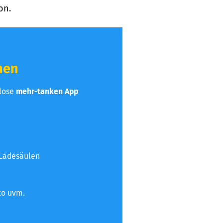
on.
hen
nlose
mehr-tanken App
 Ladesäulen
to uvm.