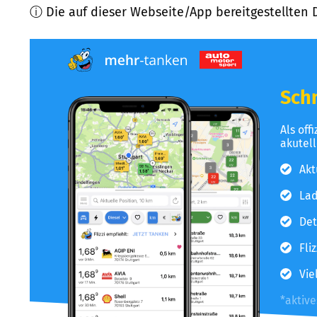
ⓘ Die auf dieser Webseite/App bereitgestellten 
Schn
Als off
akutel
Akt
Lad
Det
Fli
Vie
*aktiv