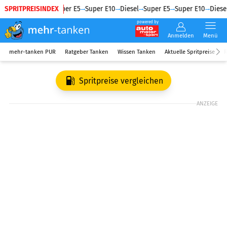
SPRITPREISINDEX
Diesel
Super E5
Super E10
Diesel
Super E5
Super E10
Diesel
powered by
Anmelden
Menü
mehr-tanken PUR
Ratgeber Tanken
Wissen Tanken
Aktuelle Spritpreise
R
Spritpreise vergleichen
ANZEIGE