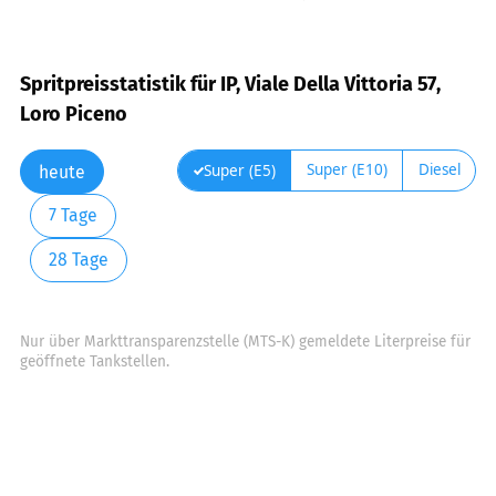
Spritpreisstatistik für IP, Viale Della Vittoria 57,
Loro Piceno
Super (E10)
Diesel
Super (E5)
heute
7 Tage
28 Tage
Nur über Markttransparenzstelle (MTS-K) gemeldete Literpreise für
geöffnete Tankstellen.