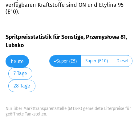
verfügbaren Kraftstoffe sind ON und Etylina 95
(E10).
Spritpreisstatistik für Sonstige, Przemysłowa 81,
Lubsko
Super (E10)
Diesel
Super (E5)
heute
7 Tage
28 Tage
Nur über Markttransparenzstelle (MTS-K) gemeldete Literpreise für
geöffnete Tankstellen.