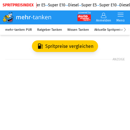
SPRITPREISINDEX
Diesel
Super E5
Super E10
Diesel
Super E5
Super E10
Diesel
powered by
Anmelden
Menü
mehr-tanken PUR
Ratgeber Tanken
Wissen Tanken
Aktuelle Spritpreise
R
Spritpreise vergleichen
ANZEIGE