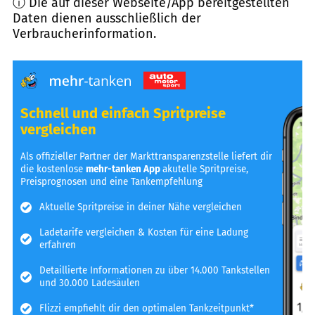
ⓘ Die auf dieser Webseite/App bereitgestellten
Daten dienen ausschließlich der
Verbraucherinformation.
Schnell und einfach Spritpreise
vergleichen
Als offizieller Partner der Markttransparenzstelle liefert dir
die kostenlose
mehr-tanken App
akutelle Spritpreise,
Preisprognosen und eine Tankempfehlung
Aktuelle Spritpreise in deiner Nähe vergleichen
Ladetarife vergleichen & Kosten für eine Ladung
erfahren
Detaillierte Informationen zu über 14.000 Tankstellen
und 30.000 Ladesäulen
Flizzi empfiehlt dir den optimalen Tankzeitpunkt*