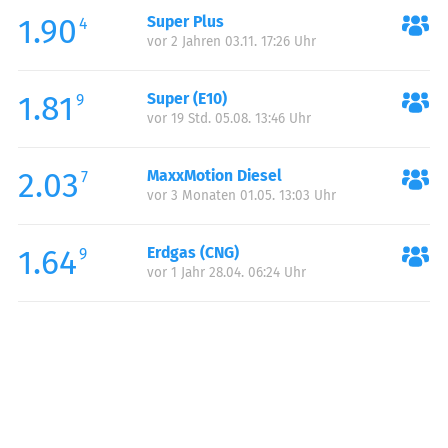
1.90
Super Plus
Samstag:
06:00-24:00
4
vor 2 Jahren 03.11. 17:26 Uhr
Sonntag:
06:00-24:00
1.81
Super (E10)
9
vor 19 Std. 05.08. 13:46 Uhr
2.03
MaxxMotion Diesel
7
vor 3 Monaten 01.05. 13:03 Uhr
1.64
Erdgas (CNG)
9
vor 1 Jahr 28.04. 06:24 Uhr