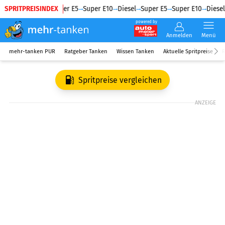
SPRITPREISINDEX
Diesel
Super E5
Super E10
Diesel
Super E5
Super E10
Diesel
powered by
Anmelden
Menü
mehr-tanken PUR
Ratgeber Tanken
Wissen Tanken
Aktuelle Spritpreise
R
Spritpreise vergleichen
ANZEIGE