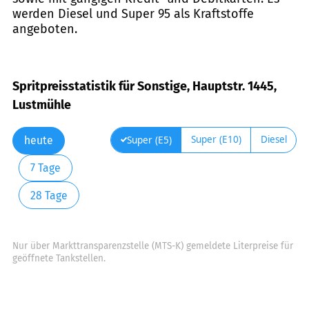
werden Diesel und Super 95 als Kraftstoffe
angeboten.
Spritpreisstatistik für Sonstige, Hauptstr. 1445,
Lustmühle
Super (E10)
Diesel
Super (E5)
heute
7 Tage
28 Tage
Nur über Markttransparenzstelle (MTS-K) gemeldete Literpreise für
geöffnete Tankstellen.