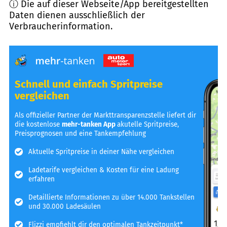
ⓘ Die auf dieser Webseite/App bereitgestellten
Daten dienen ausschließlich der
Verbraucherinformation.
Schnell und einfach Spritpreise
vergleichen
Als offizieller Partner der Markttransparenzstelle liefert dir
die kostenlose
mehr-tanken App
akutelle Spritpreise,
Preisprognosen und eine Tankempfehlung
Aktuelle Spritpreise in deiner Nähe vergleichen
Ladetarife vergleichen & Kosten für eine Ladung
erfahren
Detaillierte Informationen zu über 14.000 Tankstellen
und 30.000 Ladesäulen
Flizzi empfiehlt dir den optimalen Tankzeitpunkt*