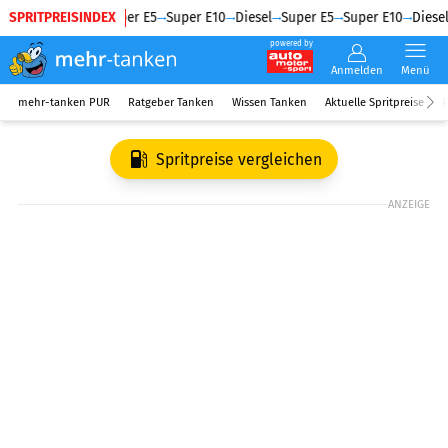
SPRITPREISINDEX
Diesel
Super E5
Super E10
Diesel
Super E5
Super E10
Diesel
powered by
Anmelden
Menü
mehr-tanken PUR
Ratgeber Tanken
Wissen Tanken
Aktuelle Spritpreise
R
Spritpreise vergleichen
ANZEIGE