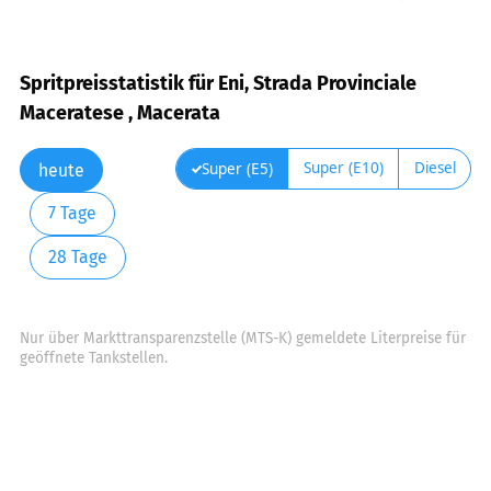
Spritpreisstatistik für Eni, Strada Provinciale
Maceratese , Macerata
Super (E10)
Diesel
Super (E5)
heute
7 Tage
28 Tage
Nur über Markttransparenzstelle (MTS-K) gemeldete Literpreise für
geöffnete Tankstellen.