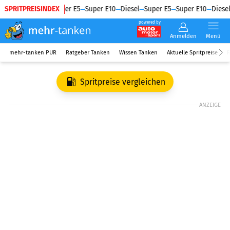
SPRITPREISINDEX
Diesel
Super E5
Super E10
Diesel
Super E5
Super E10
Diesel
powered by
Anmelden
Menü
mehr-tanken PUR
Ratgeber Tanken
Wissen Tanken
Aktuelle Spritpreise
R
Spritpreise vergleichen
ANZEIGE