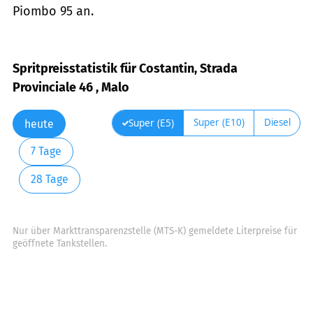
Piombo 95 an.
Spritpreisstatistik für Costantin, Strada
Provinciale 46 , Malo
Super (E10)
Diesel
Super (E5)
heute
7 Tage
28 Tage
Nur über Markttransparenzstelle (MTS-K) gemeldete Literpreise für
geöffnete Tankstellen.