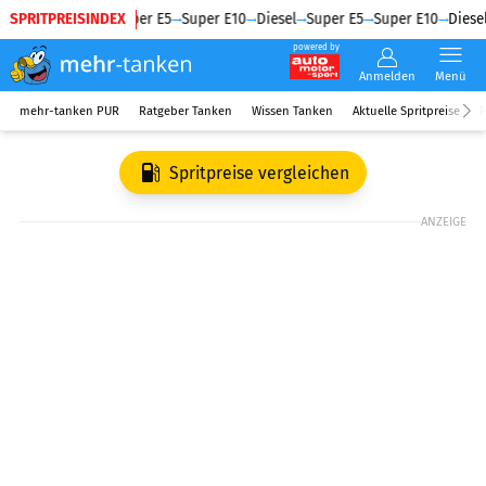
SPRITPREISINDEX
Diesel
Super E5
Super E10
Diesel
Super E5
Super E10
Diesel
powered by
Anmelden
Menü
mehr-tanken PUR
Ratgeber Tanken
Wissen Tanken
Aktuelle Spritpreise
R
Spritpreise vergleichen
ANZEIGE