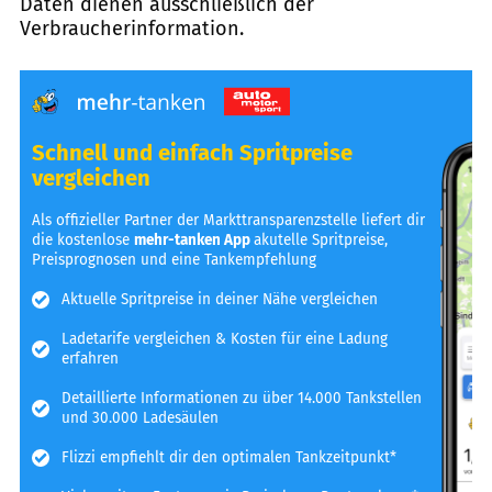
Daten dienen ausschließlich der
Verbraucherinformation.
Schnell und einfach Spritpreise
vergleichen
Als offizieller Partner der Markttransparenzstelle liefert dir
die kostenlose
mehr-tanken App
akutelle Spritpreise,
Preisprognosen und eine Tankempfehlung
Aktuelle Spritpreise in deiner Nähe vergleichen
Ladetarife vergleichen & Kosten für eine Ladung
erfahren
Detaillierte Informationen zu über 14.000 Tankstellen
und 30.000 Ladesäulen
Flizzi empfiehlt dir den optimalen Tankzeitpunkt*