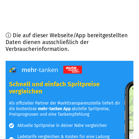
ⓘ Die auf dieser Webseite/App bereitgestellten
Daten dienen ausschließlich der
Verbraucherinformation.
Schnell und einfach Spritpreise
vergleichen
Als offizieller Partner der Markttransparenzstelle liefert dir
die kostenlose
mehr-tanken App
akutelle Spritpreise,
Preisprognosen und eine Tankempfehlung
Aktuelle Spritpreise in deiner Nähe vergleichen
Ladetarife vergleichen & Kosten für eine Ladung