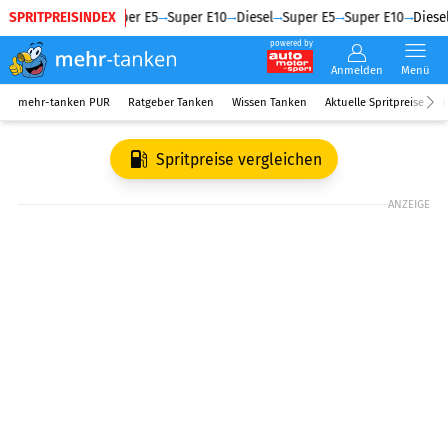
SPRITPREISINDEX
Diesel
Super E5
Super E10
Diesel
Super E5
Super E10
Diesel
powered by
Anmelden
Menü
mehr-tanken PUR
Ratgeber Tanken
Wissen Tanken
Aktuelle Spritpreise
R
Spritpreise vergleichen
ANZEIGE