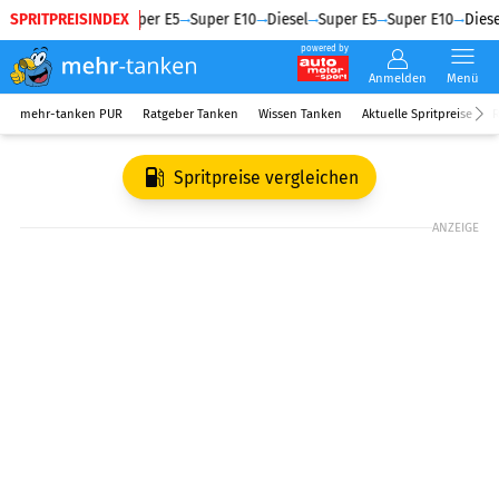
SPRITPREISINDEX
Diesel
Super E5
Super E10
Diesel
Super E5
Super E10
Diese
powered by
Anmelden
Menü
mehr-tanken PUR
Ratgeber Tanken
Wissen Tanken
Aktuelle Spritpreise
R
Spritpreise vergleichen
ANZEIGE