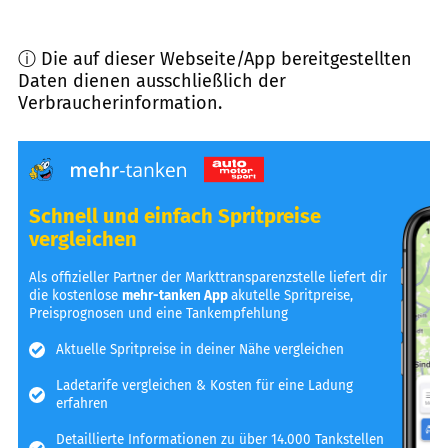
ⓘ Die auf dieser Webseite/App bereitgestellten
Daten dienen ausschließlich der
Verbraucherinformation.
Schnell und einfach Spritpreise
vergleichen
Als offizieller Partner der Markttransparenzstelle liefert dir
die kostenlose
mehr-tanken App
akutelle Spritpreise,
Preisprognosen und eine Tankempfehlung
Aktuelle Spritpreise in deiner Nähe vergleichen
Ladetarife vergleichen & Kosten für eine Ladung
erfahren
Detaillierte Informationen zu über 14.000 Tankstellen