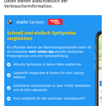
Daten dienen ausschließlich der
Verbraucherinformation.
Schnell und einfach Spritpreise
vergleichen
Als offizieller Partner der Markttransparenzstelle liefert dir
die kostenlose
mehr-tanken App
akutelle Spritpreise,
Preisprognosen und eine Tankempfehlung
Aktuelle Spritpreise in deiner Nähe vergleichen
Ladetarife vergleichen & Kosten für eine Ladung
erfahren
Detaillierte Informationen zu über 14.000 Tankstellen
und 30.000 Ladesäulen
Flizzi empfiehlt dir den optimalen Tankzeitpunkt*