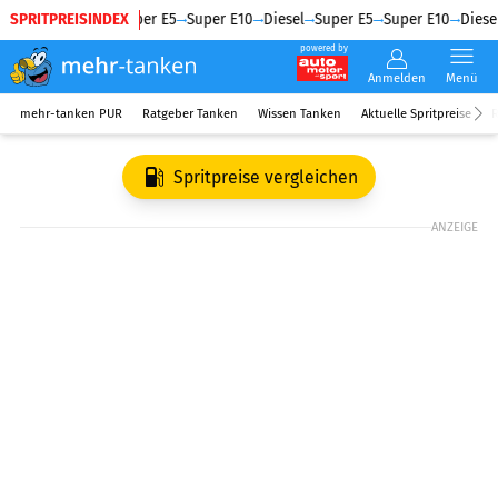
SPRITPREISINDEX
Diesel
Super E5
Super E10
Diesel
Super E5
Super E10
Diesel
powered by
Anmelden
Menü
mehr-tanken PUR
Ratgeber Tanken
Wissen Tanken
Aktuelle Spritpreise
R
Spritpreise vergleichen
ANZEIGE