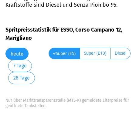
Kraftstoffe sind Diesel und Senza Piombo 95.
Spritpreisstatistik für ESSO, Corso Campano 12,
Marigliano
Super (E10)
Diesel
Super (E5)
heute
7 Tage
28 Tage
Nur über Markttransparenzstelle (MTS-K) gemeldete Literpreise für
geöffnete Tankstellen.