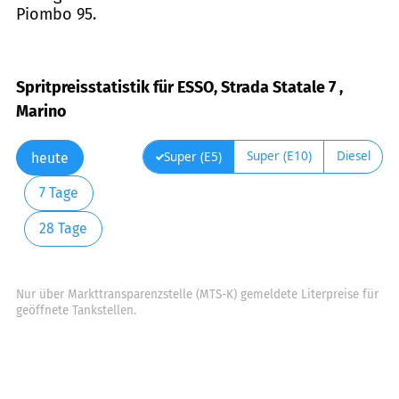
Piombo 95.
Spritpreisstatistik für ESSO, Strada Statale 7 ,
Marino
Super (E10)
Diesel
Super (E5)
heute
7 Tage
28 Tage
Nur über Markttransparenzstelle (MTS-K) gemeldete Literpreise für
geöffnete Tankstellen.