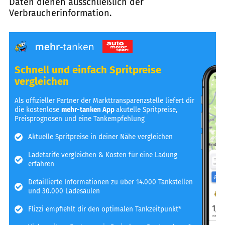
Daten dienen ausschließlich der
Verbraucherinformation.
Schnell und einfach Spritpreise
vergleichen
Als offizieller Partner der Markttransparenzstelle liefert dir
die kostenlose
mehr-tanken App
akutelle Spritpreise,
Preisprognosen und eine Tankempfehlung
Aktuelle Spritpreise in deiner Nähe vergleichen
Ladetarife vergleichen & Kosten für eine Ladung
erfahren
Detaillierte Informationen zu über 14.000 Tankstellen
und 30.000 Ladesäulen
Flizzi empfiehlt dir den optimalen Tankzeitpunkt*