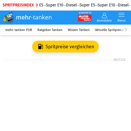
SPRITPREISINDEX
Diesel
Super E5
Super E10
Diesel
Super E5
Super E10
Diesel
powered by
Anmelden
Menü
mehr-tanken PUR
Ratgeber Tanken
Wissen Tanken
Aktuelle Spritpreise
R
Spritpreise vergleichen
ANZEIGE