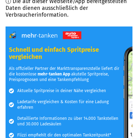
ⓘ Die auf dieser Webseite/App bereitgestellten
Daten dienen ausschließlich der
Verbraucherinformation.
Schnell und einfach Spritpreise
vergleichen
Als offizieller Partner der Markttransparenzstelle liefert dir
die kostenlose
mehr-tanken App
akutelle Spritpreise,
Preisprognosen und eine Tankempfehlung
Aktuelle Spritpreise in deiner Nähe vergleichen
Ladetarife vergleichen & Kosten für eine Ladung
erfahren
Detaillierte Informationen zu über 14.000 Tankstellen
und 30.000 Ladesäulen
Flizzi empfiehlt dir den optimalen Tankzeitpunkt*