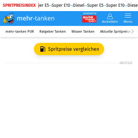
SPRITPREISINDEX
Diesel
Super E5
Super E10
Diesel
Super E5
Super E10
Diesel
powered by
Anmelden
Menü
mehr-tanken PUR
Ratgeber Tanken
Wissen Tanken
Aktuelle Spritpreise
R
Spritpreise vergleichen
ANZEIGE