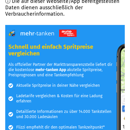
ⓘ Die auf dieser Webseite/App bereitgestellten
Daten dienen ausschließlich der
Verbraucherinformation.
Schnell und einfach Spritpreise
vergleichen
Als offizieller Partner der Markttransparenzstelle liefert dir
die kostenlose
mehr-tanken App
akutelle Spritpreise,
Preisprognosen und eine Tankempfehlung
Aktuelle Spritpreise in deiner Nähe vergleichen
Ladetarife vergleichen & Kosten für eine Ladung
erfahren
Detaillierte Informationen zu über 14.000 Tankstellen
und 30.000 Ladesäulen
Flizzi empfiehlt dir den optimalen Tankzeitpunkt*