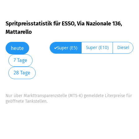
Spritpreisstatistik für ESSO, Via Nazionale 136,
Mattarello
Super (E10)
Diesel
Super (E5)
heute
7 Tage
28 Tage
Nur über Markttransparenzstelle (MTS-K) gemeldete Literpreise für
geöffnete Tankstellen.