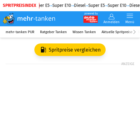
SPRITPREISINDEX
Diesel
Super E5
Super E10
Diesel
Super E5
Super E10
Diesel
powered by
Anmelden
Menü
mehr-tanken PUR
Ratgeber Tanken
Wissen Tanken
Aktuelle Spritpreise
R
Spritpreise vergleichen
ANZEIGE